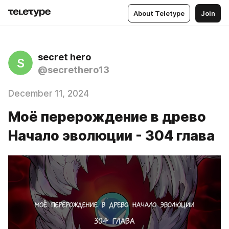
About Teletype
Join
secret hero
S
@secrethero13
December 11, 2024
Моё перерождение в древо
Начало эволюции - 304 глава