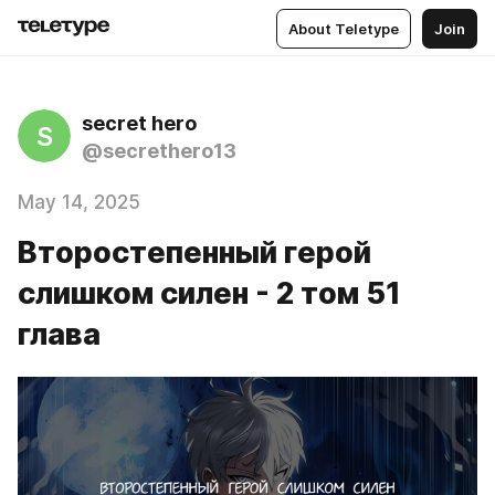
About Teletype
Join
secret hero
S
@secrethero13
May 14, 2025
Второстепенный герой
слишком силен - 2 том 51
глава