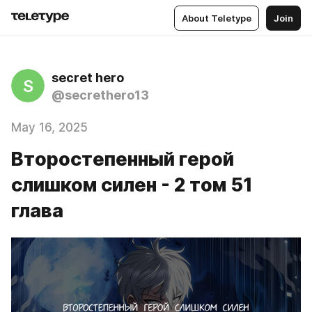
About Teletype
Join
secret hero
S
@secrethero13
May 16, 2025
Второстепенный герой
слишком силен - 2 том 51
глава