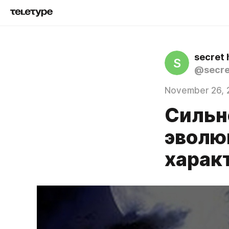
secret 
S
@secre
November 26, 
Сильн
эволю
харак