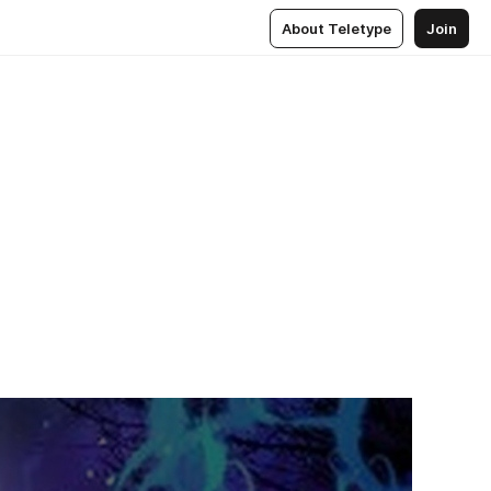
About Teletype
Join