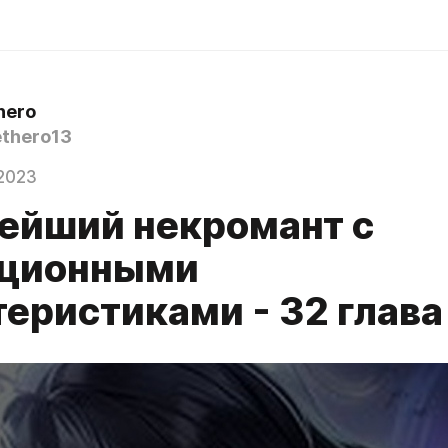
hero
thero13
2023
ейший некромант с
ционными
теристиками - 32 глава