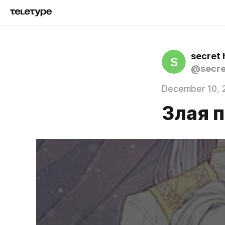
secret 
S
@secre
December 10, 
Злая п