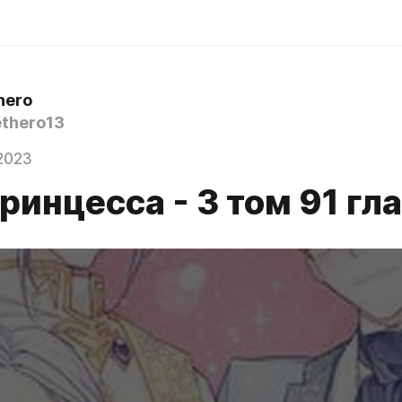
hero
thero13
2023
ринцесса - 3 том 91 гл