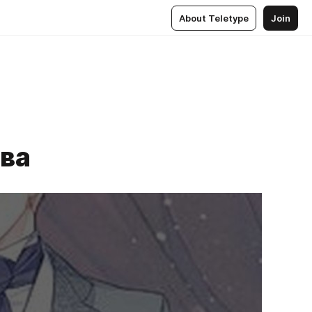
About Teletype
Join
ава