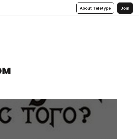
About Teletype
Join
том