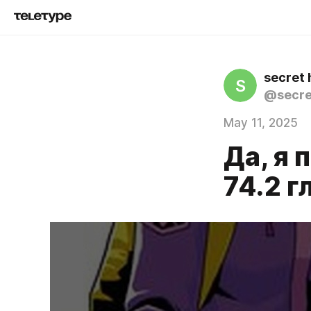
secret 
S
@secre
May 11, 2025
Да, я п
74.2 г