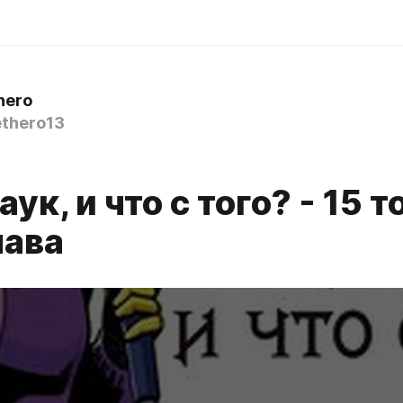
hero
thero13
аук, и что с того? - 15 
лава