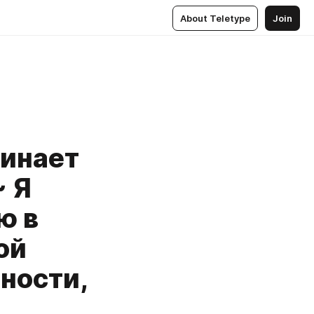
About Teletype
Join
чинает
 Я
ю в
ой
ности,