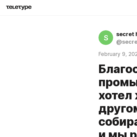
secret 
S
@secre
February 9, 20
Благо
промы
хотел
друго
собир
и мы 