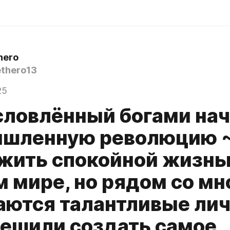
hero
thero13
25
словлённый богами на
шленную революцию ~
 жить спокойной жизнь
м мире, но рядом со мн
аются талантливые лич
решили создать самое