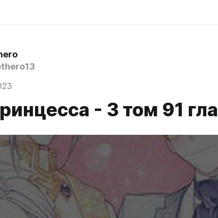
hero
thero13
023
ринцесса - 3 том 91 гл