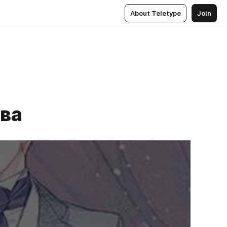
About Teletype
Join
ава