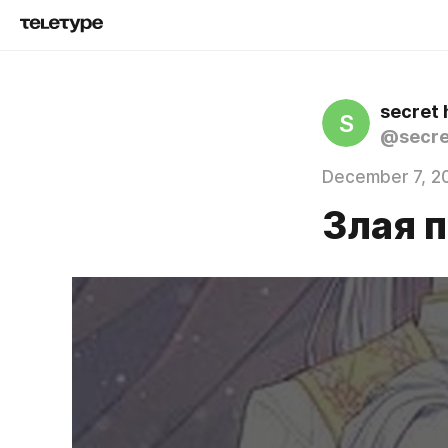
secret 
S
@secre
December 7, 2
Злая п