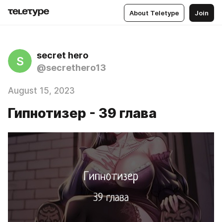
About Teletype
Join
secret hero
S
@secrethero13
August 15, 2023
Гипнотизер - 39 глава