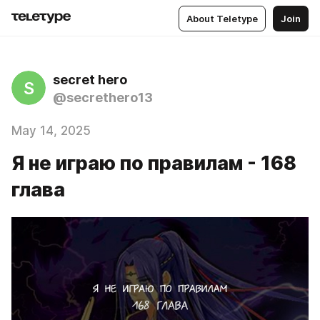
About Teletype
Join
secret hero
S
@secrethero13
May 14, 2025
Я не играю по правилам - 168
глава