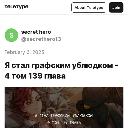
About Teletype
Join
secret hero
S
@secrethero13
February 6, 2025
Я стал графским ублюдком -
4 том 139 глава