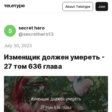
About Teletype
Join
secret hero
S
@secrethero13
July 30, 2023
Изменщик должен умереть -
27 том 636 глава