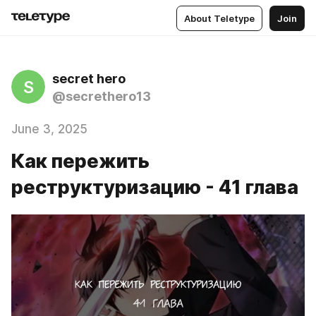
About Teletype
Join
secret hero
S
@secrethero13
June 3, 2025
Как пережить
реструктуризацию - 41 глава