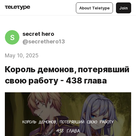
About Teletype
Join
secret hero
S
@secrethero13
May 10, 2025
Король демонов, потерявший
свою работу - 438 глава