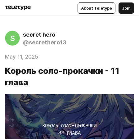
About Teletype
Join
secret hero
S
@secrethero13
May 11, 2025
Король соло-прокачки - 11
глава