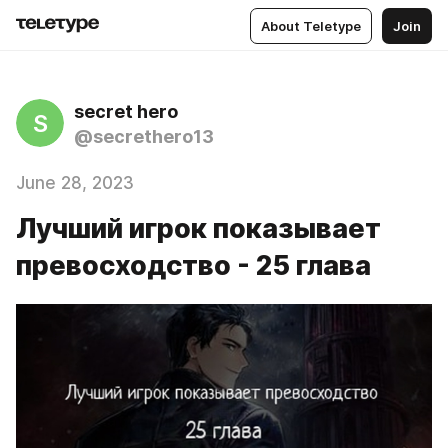
About Teletype
Join
secret hero
S
@secrethero13
June 28, 2023
Лучший игрок показывает
превосходство - 25 глава