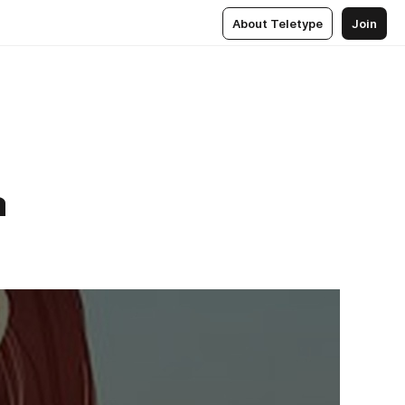
About Teletype
Join
а