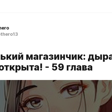
hero
thero13
ький магазинчик: дыр
открыта! - 59 глава