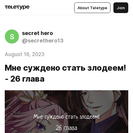
About Teletype
Join
secret hero
S
@secrethero13
August 16, 2023
Мне суждено стать злодеем!
- 26 глава