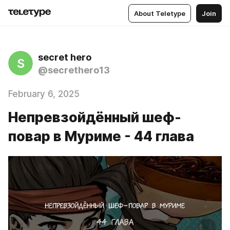
About Teletype
Join
secret hero
S
@secrethero13
February 6, 2025
Непревзойдённый шеф-
повар в Муриме - 44 глава