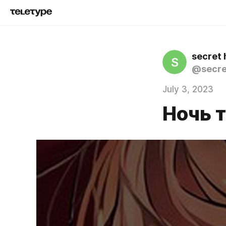
secret 
S
@secre
July 3, 2023
Ночь т