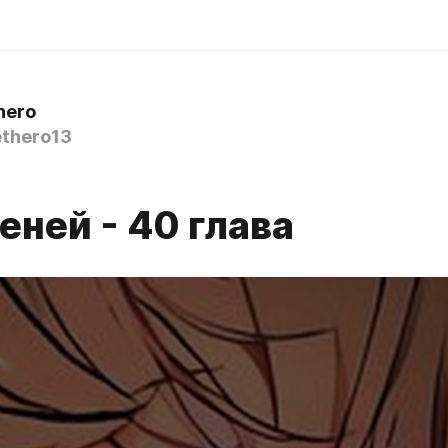
hero
thero13
еней - 40 глава