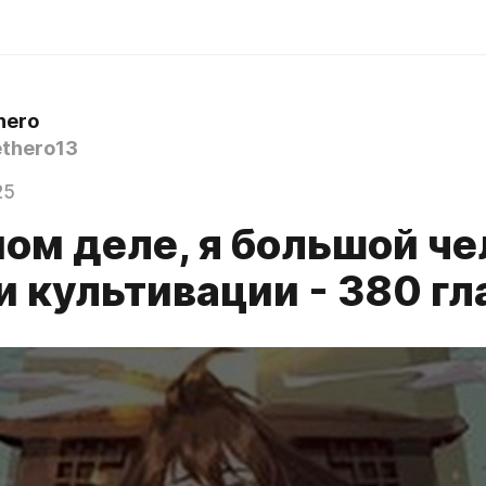
hero
thero13
25
мом деле, я большой ч
и культивации - 380 гл