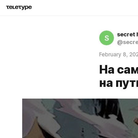
secret 
S
@secre
February 8, 20
На са
на пут