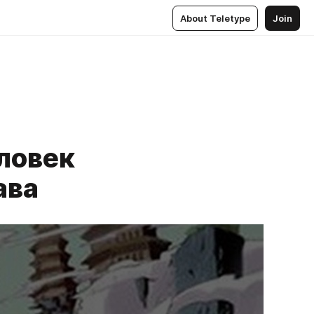
About Teletype
Join
еловек
ава