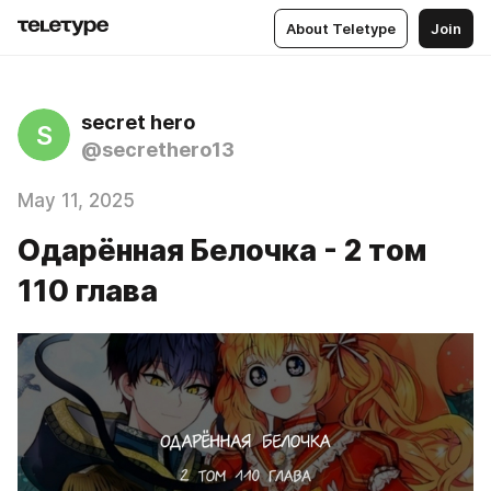
About Teletype
Join
secret hero
S
@secrethero13
May 11, 2025
Одарённая Белочка - 2 том
110 глава