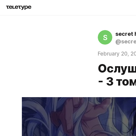
secret 
S
@secre
February 20, 2
Ослуш
- 3 то