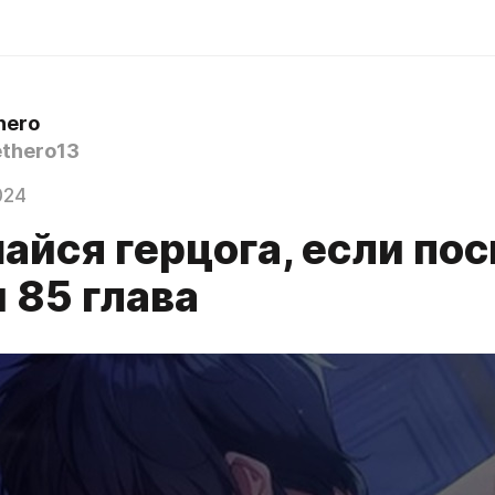
hero
thero13
024
айся герцога, если по
м 85 глава