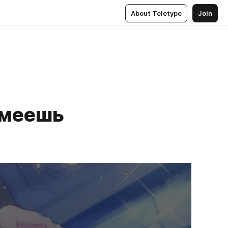
About Teletype
Join
смеешь