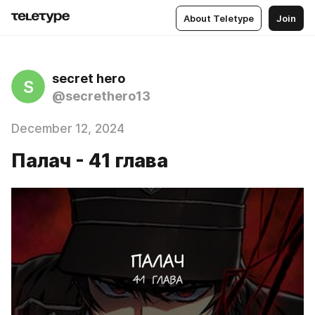
About Teletype
Join
secret hero
S
@secrethero13
December 12, 2024
Палач - 41 глава