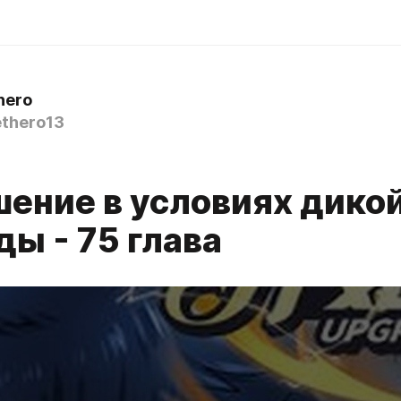
hero
thero13
ение в условиях дико
ы - 75 глава