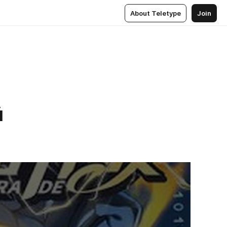
About Teletype
Join
й