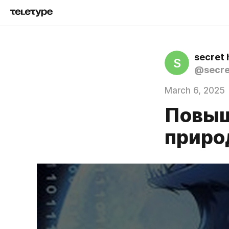
secret 
S
@secre
March 6, 2025
Повыш
природ