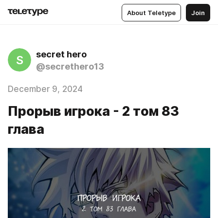
About Teletype
Join
secret hero
S
@secrethero13
December 9, 2024
Прорыв игрока - 2 том 83
глава