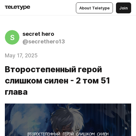
About Teletype
Join
secret hero
S
@secrethero13
May 17, 2025
Второстепенный герой
слишком силен - 2 том 51
глава