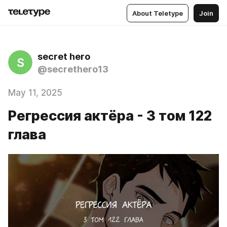
About Teletype
Join
secret hero
S
@secrethero13
May 11, 2025
Регрессия актёра - 3 том 122
глава