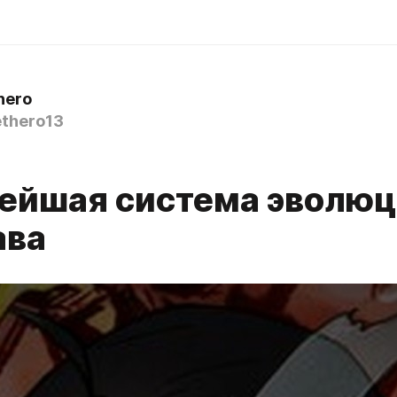
hero
thero13
ейшая система эволюц
ава