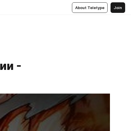
About Teletype
Join
ии -