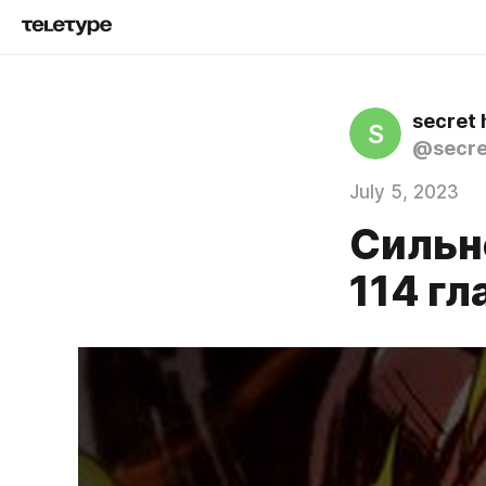
secret 
S
@secre
July 5, 2023
Сильн
114 гл