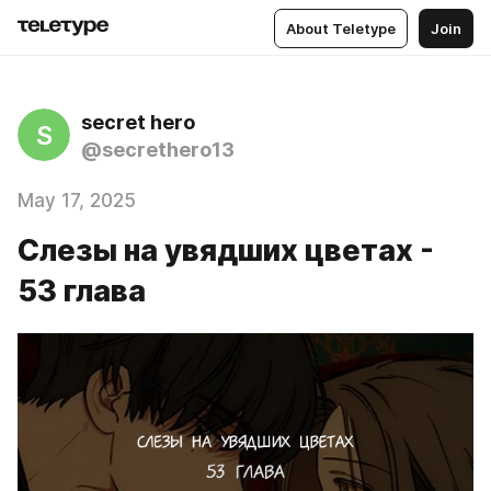
About Teletype
Join
secret hero
S
@secrethero13
May 17, 2025
Слезы на увядших цветах -
53 глава