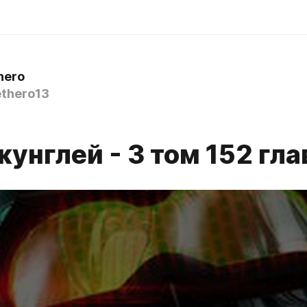
hero
thero13
унглей - 3 том 152 гла