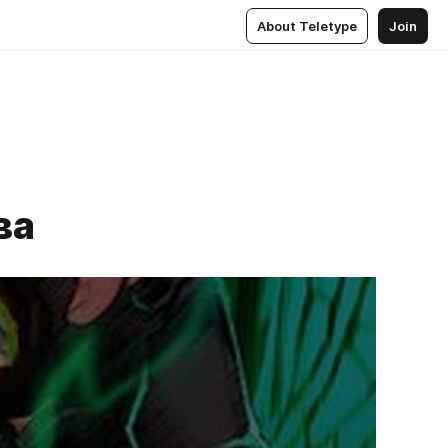
About Teletype
Join
ва