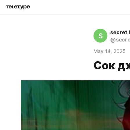
secret 
S
@secre
May 14, 2025
Сок дж