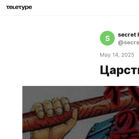
secret 
S
@secre
May 14, 2025
Царств