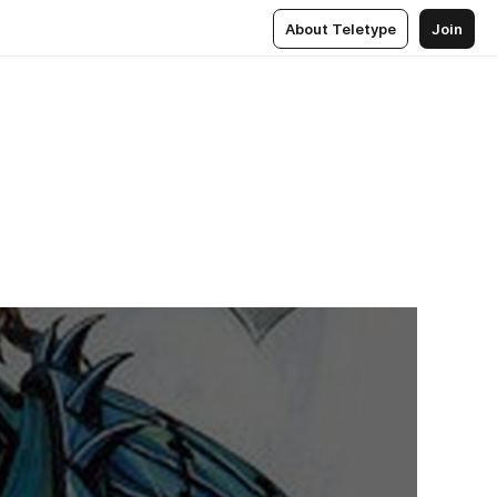
About Teletype
Join