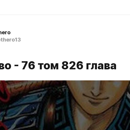
hero
thero13
о - 76 том 826 глава