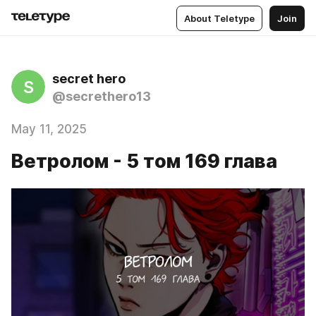
About Teletype
Join
secret hero
S
@secrethero13
May 11, 2025
Ветролом - 5 том 169 глава