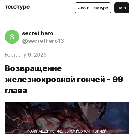
About Teletype
Join
secret hero
S
@secrethero13
February 9, 2025
Возвращение
железнокровной гончей - 99
глава