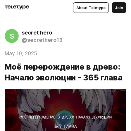
About Teletype
Join
secret hero
S
@secrethero13
May 10, 2025
Моё перерождение в древо:
Начало эволюции - 365 глава