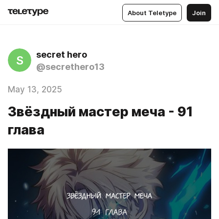
About Teletype
Join
secret hero
S
@secrethero13
May 13, 2025
Звёздный мастер меча - 91
глава