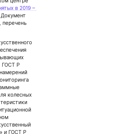
ом центре 
ятых в 2019 – 
. Документ 
 перечень 
усственного 
еспечения 
сывающих 
 ГОСТ Р 
намерений 
ониторинга 
аммные 
ля колесных 
теристики 
итуационной 
ом 
усственный 
 и ГОСТ Р 