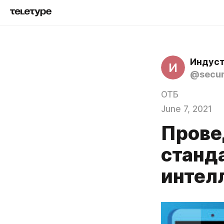
Индуст
И
@secur
ОТБ
June 7, 2021
Прове
станд
интел