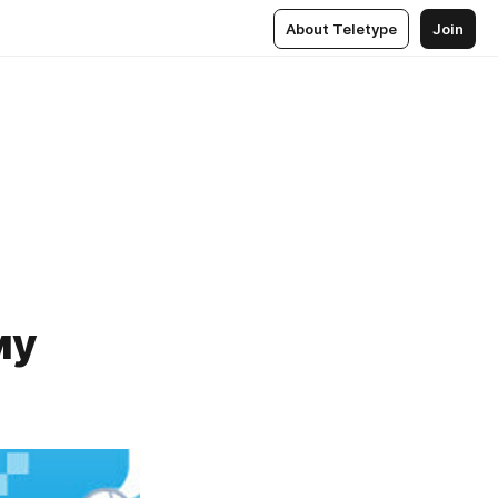
About Teletype
Join
му