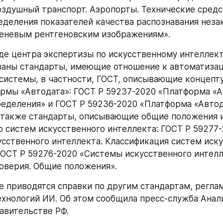
оздушный транспорт. Аэропорты. Технические средст
деления показателей качества распознавания незак
теневым рентгеновским изображениям».
де центра экспертизы по искусственному интеллект
аны стандарты, имеющие отношение к автоматизац
системы, в частности, ГОСТ, описывающие концепту
рмы «Автодата»: ГОСТ Р 59237-2020 «Платформа «Ав
еделения» и ГОСТ Р 59236-2020 «Платформа «Автод
 также стандарты, описывающие общие положения и
 систем искусственного интеллекта: ГОСТ Р 59277-
сственного интеллекта. Классификация систем иску
ГОСТ Р 59276-2020 «Системы искусственного интелл
оверия. Общие положения».
е приводятся справки по другим стандартам, регл
хнологий ИИ. Об этом сообщила пресс-служба Анали
авительстве РФ.