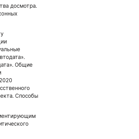
ва досмотра. 
онных 
у 
ии 
альные 
тодата». 
ата». Общие 
 
2020 
сственного 
екта. Способы 
аментирующим 
тического 