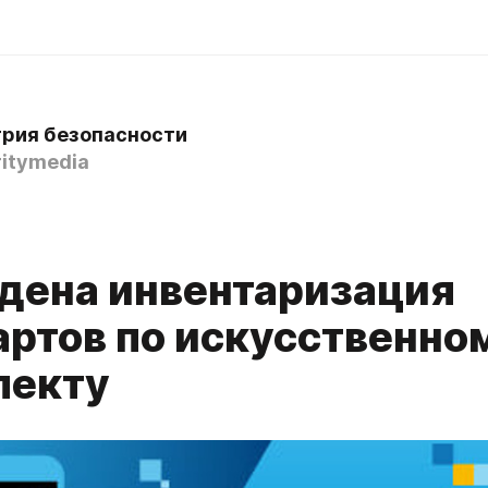
рия безопасности
itymedia
дена инвентаризация
артов по искусственно
лекту