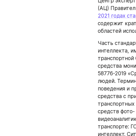
Центр эксперт
(АЦ) Правител
2021 годах ст
содержит крат
областей испо
Часть стандар
интеллекта, и
транспортной 
средства мони
58776-2019 «С
людей. Термин
поведения и п
средства с пр
транспортных 
средств фото-
видеоаналитик
транспорте: Г
интеллект. Си