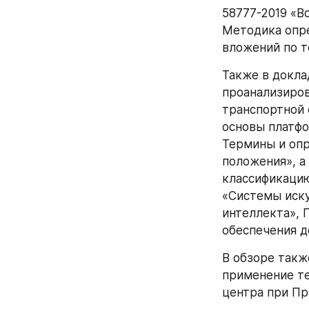
58777-2019 «В
Методика опре
вложений по 
Также в докла
проанализиров
транспортной 
основы платфо
Термины и опр
положения», а
классификацию
«Системы иску
интеллекта», 
обеспечения д
В обзоре такж
применение те
центра при Пр