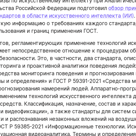
изы по искусственному интеллекту при Аналитическ
ьства Российской Федерации подготовил 
обзор прин
андартов в области искусственного интеллекта (ИИ)
кую информацию о требованиях каждого стандарта,
льзования и границ применения ГОСТ.
тов, регламентирующих применение технологий иск
меет непосредственное отношение к процедурам об
безопасности. Это, в частности, два стандарта, опи
торинга и проактивной аналитики поведения людей:
редства мониторинга поведения и прогнозирования 
ы и определения» и ГОСТ Р 59391-2021 «Средства м
рогнозирования намерений людей. Аппаратно-прогр
именением технологий искусственного интеллекта д
средств. Классификация, назначение, состав и харак
 и видеофиксации», а также стандарты для систем с
и и распознавания незаконных вложений на воздушн
ОСТ Р 59385-2021 «Информационные технологии. Иск
туационная видеоаналитика. Термины и определения»