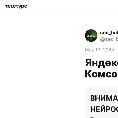
seo_bo
@seo_b
May 13, 2025
Яндекс
Комсом
ВНИМА
НЕЙРО