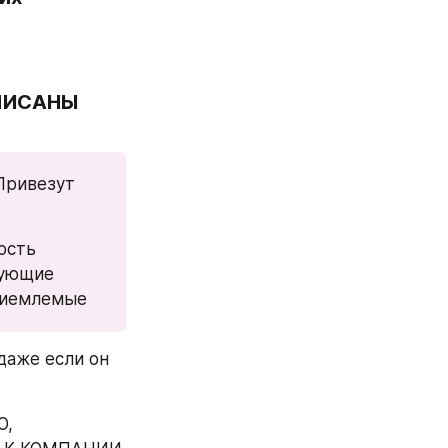
ПИСАНЫ 
Привезут 
сть 
сующие 
риемлемые
даже если он 
, 