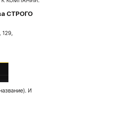
 К КОМПАНИИ.
а СТРОГО 
129, 
звание). И 