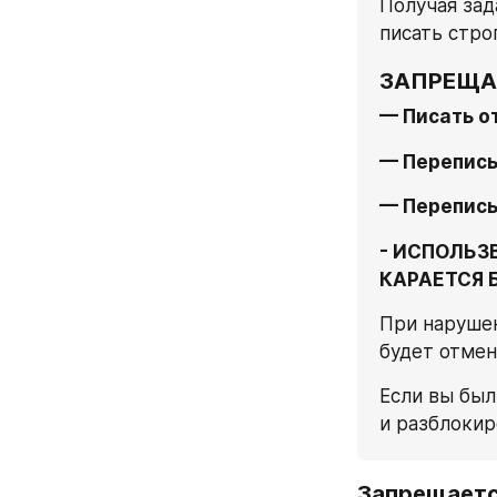
Получая зад
писать стро
ЗАПРЕЩА
— Писать о
— Переписы
— Переписы
- ИСПОЛЬЗ
КАРАЕТСЯ 
При нарушен
будет отмен
Если вы был
и разблокир
Запрещаетс