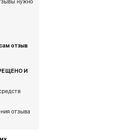
тзывы нужно 
сам отзыв
РЕЩЕНО И 
средств 
ния отзыва 
х 