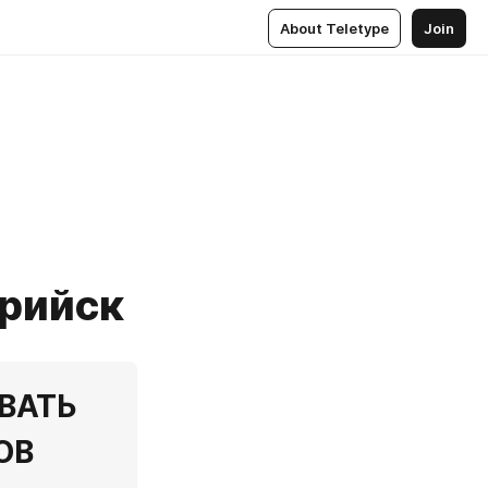
About Teletype
Join
урийск
АТЬ 
ОВ