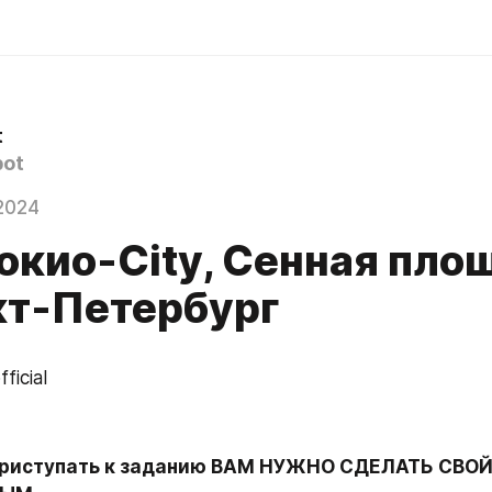
t
ot
2024
окио-City, ​​Сенная пло
нкт-Петербург
ficial
приступать к заданию ВАМ НУЖНО СДЕЛАТЬ СВОЙ