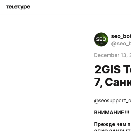
seo_bo
@seo_b
December 13, 
2GIS Т
7, Са
@seosupport_of
ВНИМАНИЕ!!!
Прежде чем 