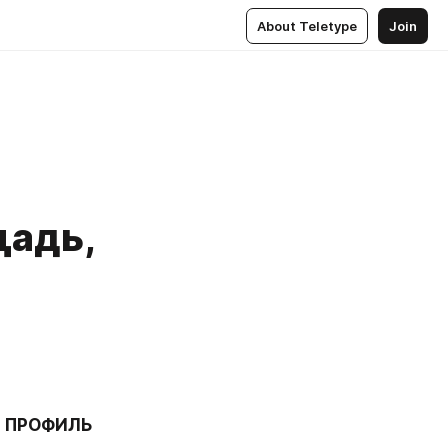
About Teletype
Join
щадь,
 ПРОФИЛЬ 