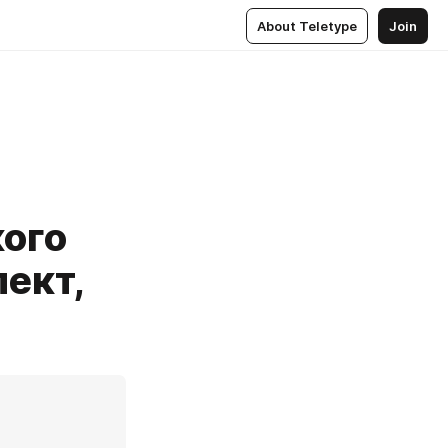
About Teletype
Join
ого
ект,