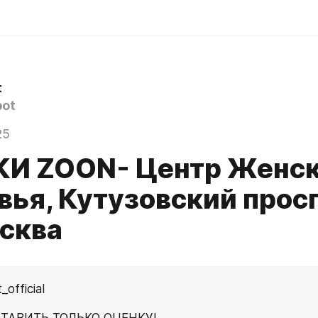
t
ot
25
И ZOON- Центр Женск
вья, Кутузовский просп
осква
official
ТАВИТЬ ТОЛЬКО ОЦЕНКУ!