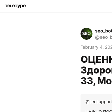
seo_bo
@seo_b
February 4, 20
ОЦЕНК
Здоро
33, М
@seosupport_
НУЖНО ПОС