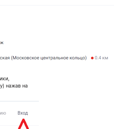
ки, 
) нажав на 