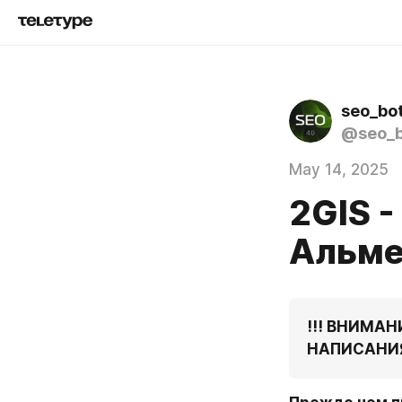
seo_bo
@seo_b
May 14, 2025
2GIS -
Альме
!!! ВНИМА
НАПИСАНИЯ