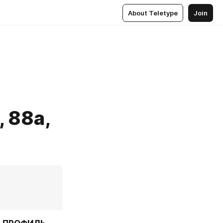
About Teletype
Join
, 88а,