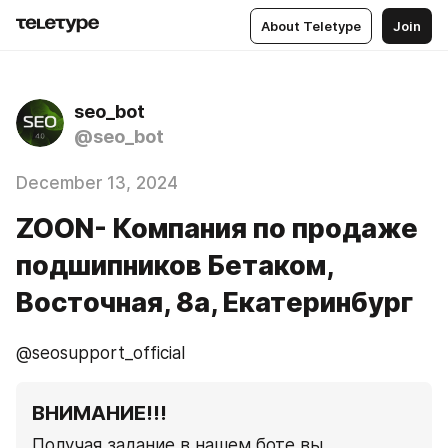
About Teletype
Join
seo_bot
@seo_bot
December 13, 2024
ZOON- Компания по продаже
подшипников Бетаком,
Восточная, 8а, Екатеринбург
@seosupport_official
ВНИМАНИЕ!!!
Получая задание в нашем боте вы 