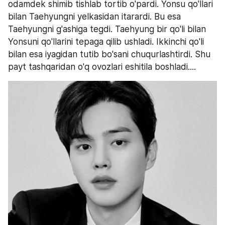
odamdek shimib tishlab tortib o'pardi. Yonsu qo'llari 
bilan Taehyungni yelkasidan itarardi. Bu esa 
Taehyungni g'ashiga tegdi. Taehyung bir qo'li bilan 
Yonsuni qo'llarini tepaga qilib ushladi. Ikkinchi qo'li 
bilan esa iyagidan tutib bo'sani chuqurlashtirdi. Shu 
payt tashqaridan o'q ovozlari eshitila boshladi....