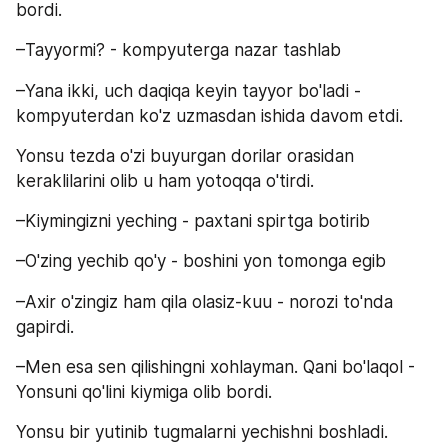
bordi.
–Tayyormi? - kompyuterga nazar tashlab
–Yana ikki, uch daqiqa keyin tayyor bo'ladi - 
kompyuterdan ko'z uzmasdan ishida davom etdi.
Yonsu tezda o'zi buyurgan dorilar orasidan 
keraklilarini olib u ham yotoqqa o'tirdi.
–Kiymingizni yeching - paxtani spirtga botirib
–O'zing yechib qo'y - boshini yon tomonga egib
–Axir o'zingiz ham qila olasiz-kuu - norozi to'nda 
gapirdi.
–Men esa sen qilishingni xohlayman. Qani bo'laqol - 
Yonsuni qo'lini kiymiga olib bordi.
Yonsu bir yutinib tugmalarni yechishni boshladi. 