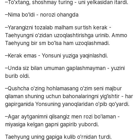
–To'xtang, shoshmay turing - uni yelkasidan itardi.
–Nima bo'ldi - norozi ohangda
–Yarangizni tozalab malham surtish kerak - 
Taehyungni o'zidan uzoqlashtirishga urinib. Ammo 
Taehyung bir sm bo'lsa ham uzoqlashmadi.
–Kerak emas - Yonsuni yuziga yaqinlashdi.
–Unda siz bilan umuman gaplashmayman - yuzini 
burib oldi.
–Qushcha o'zing hohlamasang o'zim seni majbur 
qilaman shuning uchun bahonalaringni yig'ishtir - har 
gapirganida Yonsuning yanoqlaridan o'pib qo'yardi.
–Agar aytganimni qilsangiz men rozi bo'laman - 
miyasiga kelgan gapni gapirib yubordi.
Taehyung uning gapiga kulib o'rnidan turdi.