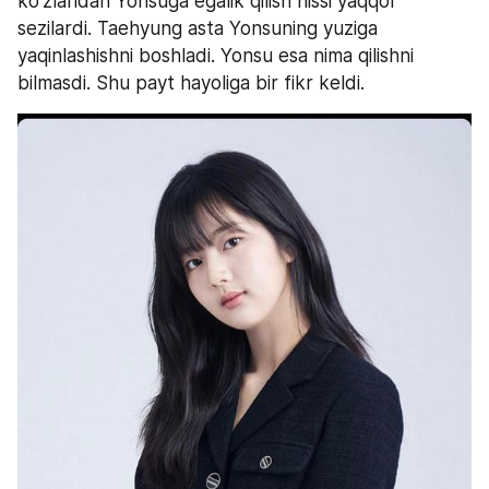
ko'zlaridan Yonsuga egalik qilish hissi yaqqol 
sezilardi. Taehyung asta Yonsuning yuziga 
yaqinlashishni boshladi. Yonsu esa nima qilishni 
bilmasdi. Shu payt hayoliga bir fikr keldi.