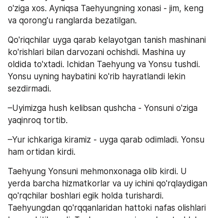
o'ziga xos. Ayniqsa Taehyungning xonasi - jim, keng 
va qorong'u ranglarda bezatilgan.
Qo'riqchilar uyga qarab kelayotgan tanish mashinani 
ko'rishlari bilan darvozani ochishdi. Mashina uy 
oldida to'xtadi. Ichidan Taehyung va Yonsu tushdi. 
Yonsu uyning haybatini ko'rib hayratlandi lekin 
sezdirmadi.
–Uyimizga hush kelibsan qushcha ‐ Yonsuni o'ziga 
yaqinroq tortib.
–Yur ichkariga kiramiz - uyga qarab odimladi. Yonsu 
ham ortidan kirdi.
Taehyung Yonsuni mehmonxonaga olib kirdi. U 
yerda barcha hizmatkorlar va uy ichini qo'rqlaydigan 
qo'rqchilar boshlari egik holda turishardi. 
Taehyungdan qo'rqqanlaridan hattoki nafas olishlari 