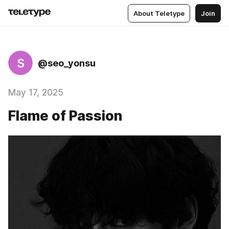
About Teletype
Join
S
@seo_yonsu
May 17, 2025
Flame of Passion