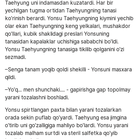
Taehyung uni indamasdan kuzatardi. Har bir 
yechilgan tugma ortidan Taehyungning tanasi 
ko'rinish berardi. Yonsu Taehyungning kiymini yechib 
olar ekan Taehyungning keng yelkalari, mushakdor 
qo'llari, kubik shaklidagi preslari Yonsuning 
tanasidan kapalaklar uchishiga sababchi bo'ldi. 
Yonsu Taehyungning tanasiga tikilib qolganini o'zi 
sezmadi.
–Senga tanam yoqib qoldi shekilli - Yonsuni masxara 
qildi.
–Yo'q... men shunchaki.... - gapirishga gap topolmay 
yarani tozalashni boshladi.
Yonsu spirtlangan paxta bilan yarani tozalarkan 
orada sekin puflab qo'yardi. Taehyung esa jimgina 
o'tirib uni go'zalligiga mahliyo bo'lardi. Yonsu yarani 
tozalab malham surtdi va steril salfetka qo'yib 