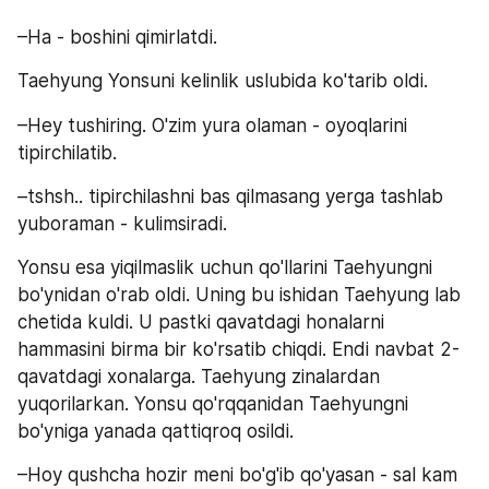
–Ha - boshini qimirlatdi.
Taehyung Yonsuni kelinlik uslubida ko'tarib oldi.
–Hey tushiring. O'zim yura olaman - oyoqlarini 
tipirchilatib.
–tshsh.. tipirchilashni bas qilmasang yerga tashlab 
yuboraman - kulimsiradi.
Yonsu esa yiqilmaslik uchun qo'llarini Taehyungni 
bo'ynidan o'rab oldi. Uning bu ishidan Taehyung lab 
chetida kuldi. U pastki qavatdagi honalarni 
hammasini birma bir ko'rsatib chiqdi. Endi navbat 2- 
qavatdagi xonalarga. Taehyung zinalardan 
yuqorilarkan. Yonsu qo'rqqanidan Taehyungni 
bo'yniga yanada qattiqroq osildi.
–Hoy qushcha hozir meni bo'g'ib qo'yasan - sal kam 