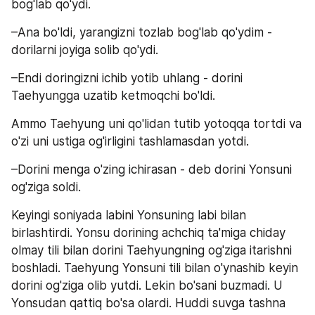
bog'lab qo'ydi.
–Ana bo'ldi, yarangizni tozlab bog'lab qo'ydim - 
dorilarni joyiga solib qo'ydi.
–Endi doringizni ichib yotib uhlang - dorini 
Taehyungga uzatib ketmoqchi bo'ldi.
Ammo Taehyung uni qo'lidan tutib yotoqqa tortdi va 
o'zi uni ustiga og'irligini tashlamasdan yotdi.
–Dorini menga o'zing ichirasan - deb dorini Yonsuni 
og'ziga soldi.
Keyingi soniyada labini Yonsuning labi bilan 
birlashtirdi. Yonsu dorining achchiq ta'miga chiday 
olmay tili bilan dorini Taehyungning og'ziga itarishni 
boshladi. Taehyung Yonsuni tili bilan o'ynashib keyin 
dorini og'ziga olib yutdi. Lekin bo'sani buzmadi. U 
Yonsudan qattiq bo'sa olardi. Huddi suvga tashna 