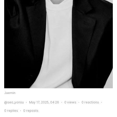
Jaemin
@seo_yonsu
May 17, 2025, 04:26
0
views
0
reactions
0
replies
0
reposts