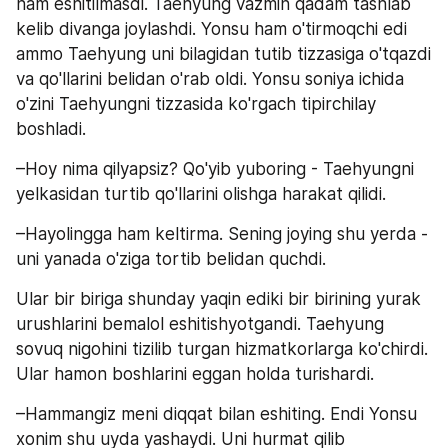
ham eshitilmasdi. Taehyung vazmin qadam tashlab 
kelib divanga joylashdi. Yonsu ham o'tirmoqchi edi 
ammo Taehyung uni bilagidan tutib tizzasiga o'tqazdi 
va qo'llarini belidan o'rab oldi. Yonsu soniya ichida 
o'zini Taehyungni tizzasida ko'rgach tipirchilay 
boshladi.
–Hoy nima qilyapsiz? Qo'yib yuboring - Taehyungni 
yelkasidan turtib qo'llarini olishga harakat qilidi.
–Hayolingga ham keltirma. Sening joying shu yerda - 
uni yanada o'ziga tortib belidan quchdi.
Ular bir biriga shunday yaqin ediki bir birining yurak 
urushlarini bemalol eshitishyotgandi. Taehyung 
sovuq nigohini tizilib turgan hizmatkorlarga ko'chirdi. 
Ular hamon boshlarini eggan holda turishardi.
–Hammangiz meni diqqat bilan eshiting. Endi Yonsu 
xonim shu uyda yashaydi. Uni hurmat qilib 