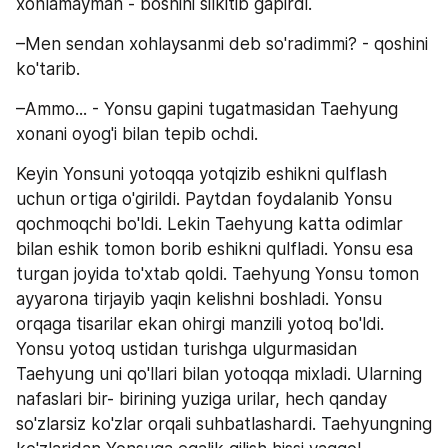
xohlamayman - boshini silkitib gapirdi.
–Men sendan xohlaysanmi deb so'radimmi? - qoshini 
ko'tarib.
–Ammo... - Yonsu gapini tugatmasidan Taehyung 
xonani oyog'i bilan tepib ochdi.
Keyin Yonsuni yotoqqa yotqizib eshikni qulflash 
uchun ortiga o'girildi. Paytdan foydalanib Yonsu 
qochmoqchi bo'ldi. Lekin Taehyung katta odimlar 
bilan eshik tomon borib eshikni qulfladi. Yonsu esa 
turgan joyida to'xtab qoldi. Taehyung Yonsu tomon 
ayyarona tirjayib yaqin kelishni boshladi. Yonsu 
orqaga tisarilar ekan ohirgi manzili yotoq bo'ldi. 
Yonsu yotoq ustidan turishga ulgurmasidan 
Taehyung uni qo'llari bilan yotoqqa mixladi. Ularning 
nafaslari bir- birining yuziga urilar, hech qanday 
so'zlarsiz ko'zlar orqali suhbatlashardi. Taehyungning 