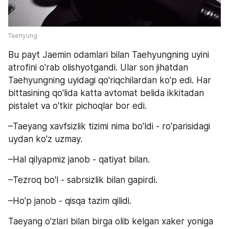
Taehyung
Bu payt Jaemin odamlari bilan Taehyungning uyini 
atrofini o'rab olishyotgandi. Ular son jihatdan 
Taehyungning uyidagi qo'riqchilardan ko'p edi. Har 
bittasining qo'lida katta avtomat belida ikkitadan 
pistalet va o'tkir pichoqlar bor edi.
–Taeyang xavfsizlik tizimi nima bo'ldi - ro'parisidagi 
uydan ko'z uzmay.
–Hal qilyapmiz janob - qatiyat bilan.
–Tezroq bo'l - sabrsizlik bilan gapirdi.
–Ho'p janob - qisqa tazim qilidi.
Taeyang o'zlari bilan birga olib kelgan xaker yoniga 