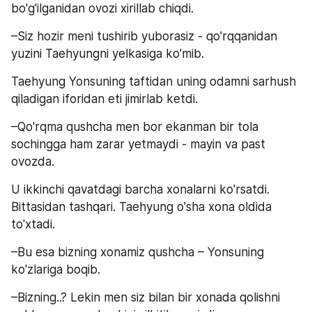
bo'g'ilganidan ovozi xirillab chiqdi.
–Siz hozir meni tushirib yuborasiz - qo'rqqanidan 
yuzini Taehyungni yelkasiga ko'mib.
Taehyung Yonsuning taftidan uning odamni sarhush 
qiladigan iforidan eti jimirlab ketdi.
–Qo'rqma qushcha men bor ekanman bir tola 
sochingga ham zarar yetmaydi - mayin va past 
ovozda.
U ikkinchi qavatdagi barcha xonalarni ko'rsatdi. 
Bittasidan tashqari. Taehyung o'sha xona oldida 
to'xtadi.
–Bu esa bizning xonamiz qushcha – Yonsuning 
ko'zlariga boqib.
–Bizning..? Lekin men siz bilan bir xonada qolishni 