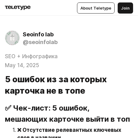
About Teletype
Join
Seoinfo lab
@seoinfolab
SEO + Инфографика
May 14, 2025
5 ошибок из за которых
карточка не в топе
✅ Чек-лист: 
5 ошибок, 
мешающих карточке выйти в топ
❌ Отсутствие релевантных ключевых 
слов в названии