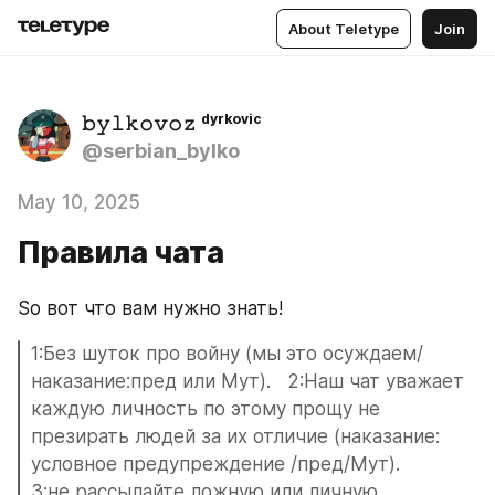
About Teletype
Join
𝚋𝚢𝚕𝚔𝚘𝚟𝚘𝚣 ᵈʸʳᵏᵒᵛⁱᶜ
@serbian_bylko
May 10, 2025
Правила чата
So вот что вам нужно знать!
1:Без шуток про войну (мы это осуждаем/
наказание:пред или Мут).   2:Наш чат уважает 
каждую личность по этому прощу не 
презирать людей за их отличие (наказание: 
условное предупреждение /пред/Мут).               
3:не рассылайте ложную или личную 