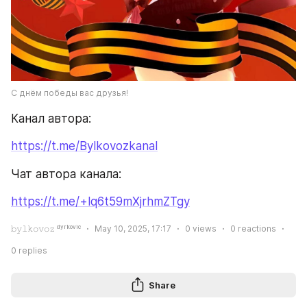
С днём победы вас друзья!
Канал автора:
https://t.me/Bylkovozkanal
Чат автора канала:
https://t.me/+lq6t59mXjrhmZTgy
𝚋𝚢𝚕𝚔𝚘𝚟𝚘𝚣 ᵈʸʳᵏᵒᵛⁱᶜ
May 10, 2025, 17:17
0
views
0
reactions
0
replies
Share