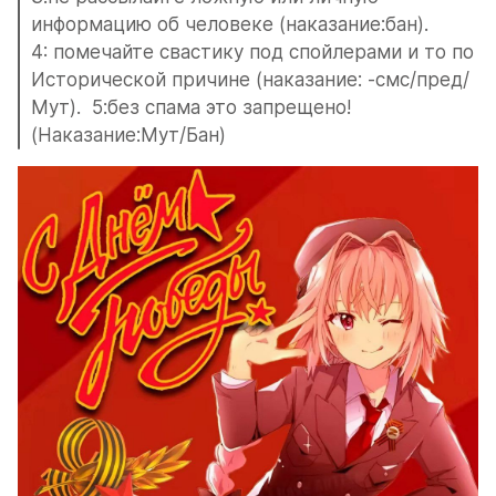
информацию об человеке (наказание:бан).                                        
4: помечайте свастику под спойлерами и то по 
Исторической причине (наказание: -смс/пред/
Мут).  5:без спама это запрещено! 
(Наказание:Мут/Бан)