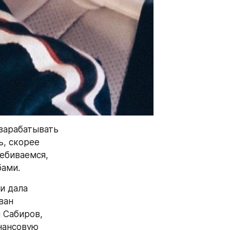
зарабатывать 
, скорее 
ебиваемся, 
бами.
 дала 
ан 
Сабиров, 
ансовую 