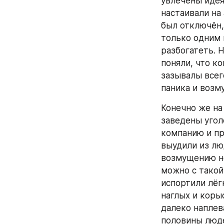
увлечены идея
настаивали на
был отключён,
только одним 
разбогатеть. Н
поняли, что к
зазывалы всег
паника и возм
Конечно же на
заведены угол
компанию и пр
выудили из лю
возмущению не
можно с такой
испортили лёг
наглых и коры
далеко наплева
половины люде