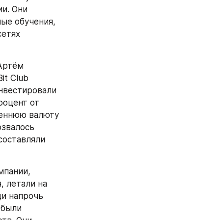
и. Они 
ые обучения, 
етях 
Артём 
t Club 
нвестировали 
оцент от 
еннюю валюту 
звалось 
оставляли 
пании, 
 летали на 
и напрочь 
были 