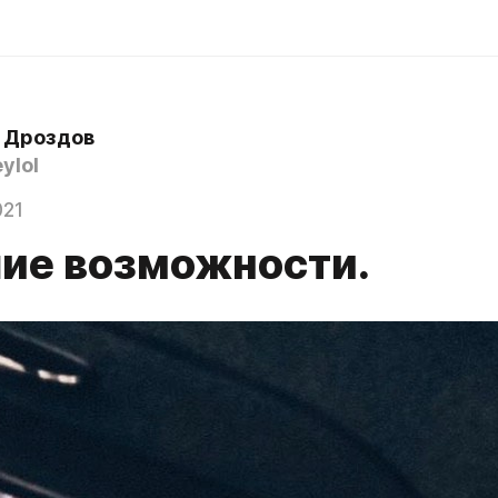
 Дроздов
ylol
021
ие возможности.