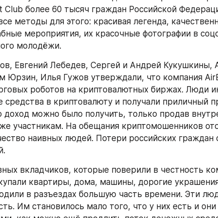
t Club более 60 тысяч граждан Российской Федераци
все методы для этого: красивая легенда, качественн
ные мероприятия, их красочные фотографии в соцс
ого молодёжи.
ов, Евгений Лебедев, Сергей и Андрей Кукушкины, 
м Юрзин, Илья Гужов утверждали, что компания AirBi
рговых роботов на криптовалютных биржах. Люди и
 средства в криптовалюту и получали приличный пр
о доход можно было получить, только продав внутр
же участникам. На обещания криптомошенников ото
ество наивных людей. Потери российских граждан с
й.
вных вкладчиков, которые поверили в честность ком
упали квартиры, дома, машины, дорогие украшения,
одили в разъездах большую часть времени. Эти люд
ть. Им становилось мало того, что у них есть и они 