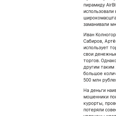
пирамиду AirBi
использовали 
широкомасштаб
заманивали мн
Иван Колногор
Сабиров, Артё
использует то
свои денежные
торгов. Однак
другим таким 
большое колич
500 млн рубле
На деньги наи
мошенники пок
курорты, пров
потеряли совес