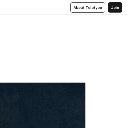
About Teletype
Join