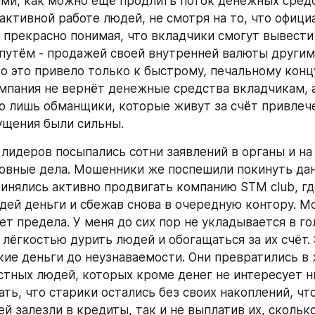
ми, как можно ещё продлить поток денежных средст
 активной работе людей, не смотря на то, что офици
 прекрасно понимая, что вкладчики смогут вывести 
путём - продажей своей внутренней валюты други
о это привело только к быстрому, печальному концу
омпания не вернёт денежные средства вкладчикам, 
о лишь обманщики, которые живут за счёт привлечен
ущения были сильны.
 лидеров посыпались сотни заявлений в органы и на 
овные дела. Мошенники же поспешили покинуть дан
инялись активно продвигать компанию STM club, где
дей деньги и сбежав снова в очередную контору. Мо
т предела. У меня до сих пор не укладывается в гол
 лёгкостью дурить людей и обогащаться за их счёт. 
кие деньги до неузнаваемости. Они превратились в 
стных людей, которых кроме денег не интересует ни
ть, что старики остались без своих накоплений, чт
й залезли в кредиты, так и не выплатив их, сколько