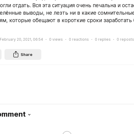
огли отдать. Вся эта ситуация очень печальна и оста
елённые выводы, не лезть ни в какие сомнительные
ям, которые обещают в короткие сроки заработать 
February 20, 2021, 06:54
0
views
0
reactions
0
replies
0
reposts
Share
Comment