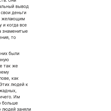
в. Они 
альный вывод 
свои деньги 
м желающим 
 и когда все 
а знаменитые 
ия, то 
них были 
ную 
 так же 
ему 
ове, как 
Этих людей к 
жадных, 
чего. Им 
о больше 
 людей заняли 