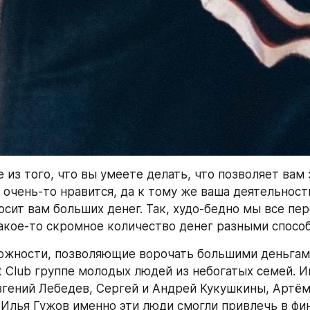
 из того, что вы умеете делать, что позволяет вам 
 очень-то нравится, да к тому же ваша деятельность
осит вам больших денег. Так, худо-бедно мы все пер
акое-то скромное количество денег разными спосо
жности, позволяющие ворочать большими деньгами
t Club группе молодых людей из небогатых семей. Ив
вгений Лебедев, Сергей и Андрей Кукушкины, Артём 
Илья Гужов именно эти люди смогли привлечь в фин