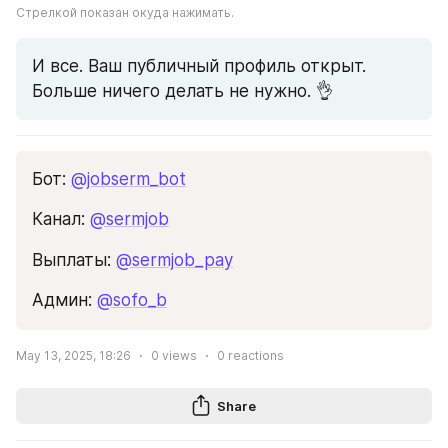
Стрелкой показан окуда нажимать.
И все. Ваш публичный профиль открыт. 
Больше ничего делать не нужно. 👌
Бот: 
@jobserm_bot
Канал: 
@sermjob
Выплаты: 
@sermjob_pay
Админ: 
@sofo_b
May 13, 2025, 18:26
0
views
0
reactions
Share