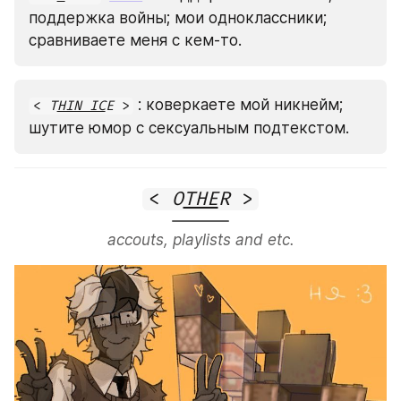
поддержка войны; мои одноклассники; 
сравниваете меня с кем-то. 
 : коверкаете мой никнейм; 
< 
T
HIN IC
E
 >
шутите юмор с сексуальным подтекстом.
< 
O
THE
R
 >
accouts, playlists and etc.