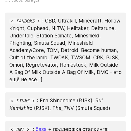
⇉ cr: oops_pio (tgc)
 : OBD, Ultrakill, Minecraft, Hollow 
< 
F
ANDOM
S
 >
Knight, Cuphead, NITW, Helltaker, Deltarune, 
Undertale, Station Saihate, Mineshield, 
Phighting, Smuta Squad, Mineshield 
Academy/Core, TOM, Detroid: Become human, 
Cult of the lamb, TWDAK, TWSOM, CRK, PJSK, 
Omori, Regretevator, Homestuck, Milk Outside 
A Bag Of Milk Outside A Bag Of Milk, DMO - это 
ещё не всё. :]
 : Ena Shinonome (PJSK), R
ui 
< 
K
INN
S 
>
Kamishir
o (PJSK), T
he_TN
V (Smuta Squad) 
: 
база
 + поддержка сталкинга; 
< 
D
N
I 
> 