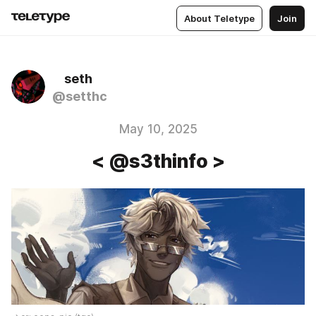
About Teletype
Join
ᅠseth
@setthc
May 10, 2025
< @s3thinfo >