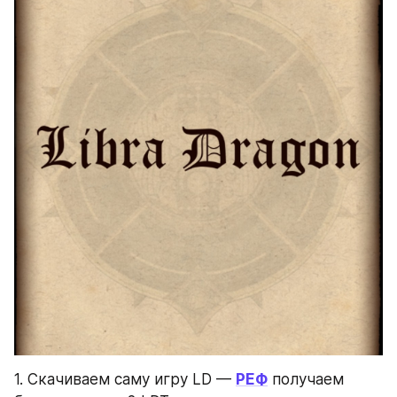
1. Скачиваем саму игру LD — 
РЕФ
 получаем 