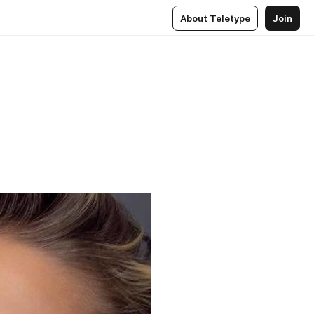
About Teletype
Join