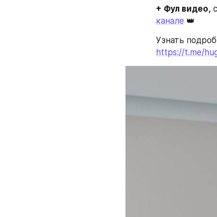
+ Фул видео,
 
канале
 👑
https://t.me/