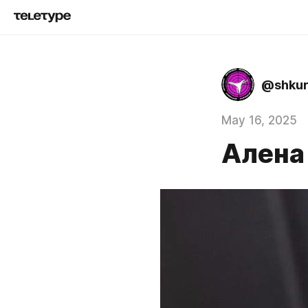
@shkur
May 16, 2025
Алена