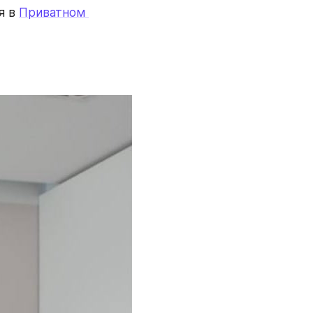
 в 
Приватном 